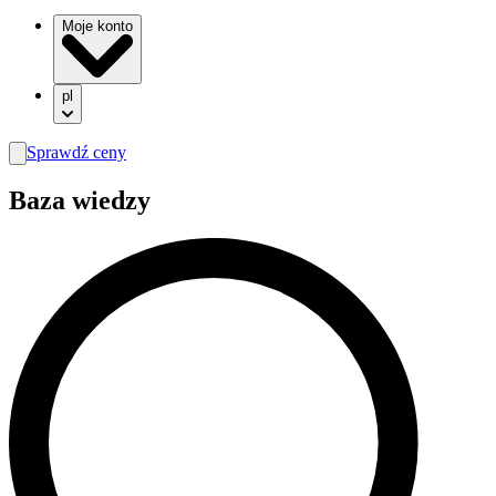
Moje konto
pl
Sprawdź ceny
search
Baza wiedzy