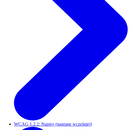
WCAG 1.2.2: Napisy (nagrane wcześniej)