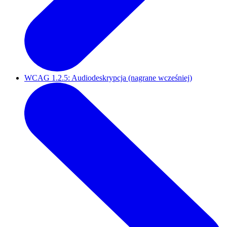
WCAG 1.2.5: Audiodeskrypcja (nagrane wcześniej)