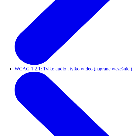
WCAG 1.2.1: Tylko audio i tylko wideo (nagrane wcześniej)