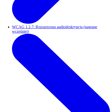
WCAG 1.2.7: Rozszerzona audiodeskrypcja (nagrane
wcześniej)