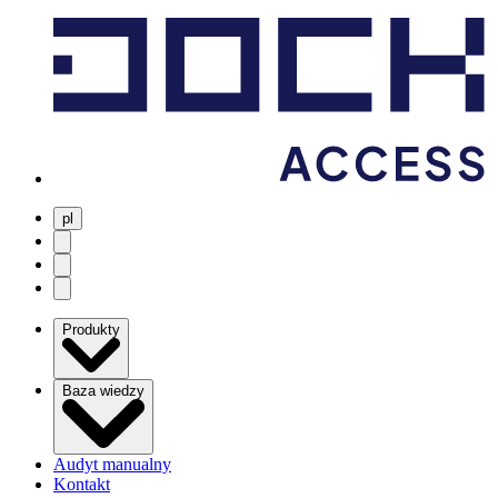
pl
user menu
search
Open menu
Produkty
Baza wiedzy
Audyt manualny
Kontakt