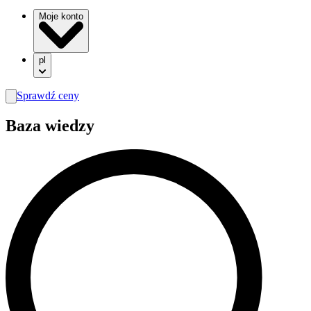
Moje konto
pl
Sprawdź ceny
search
Baza wiedzy