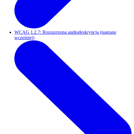
WCAG 1.2.7: Rozszerzona audiodeskrypcja (nagrane
wcześniej)