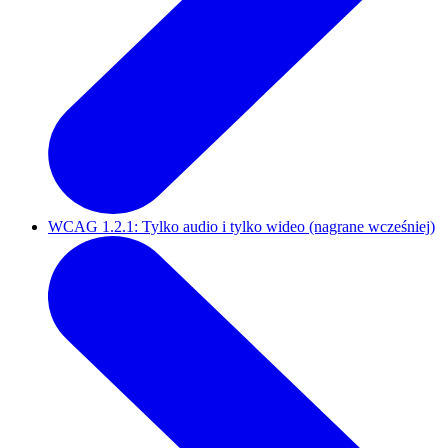
WCAG 1.2.1: Tylko audio i tylko wideo (nagrane wcześniej)