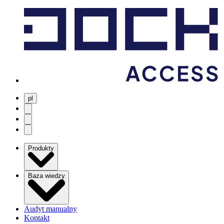
pl
user menu
search
Open menu
Produkty
Baza wiedzy
Audyt manualny
Kontakt