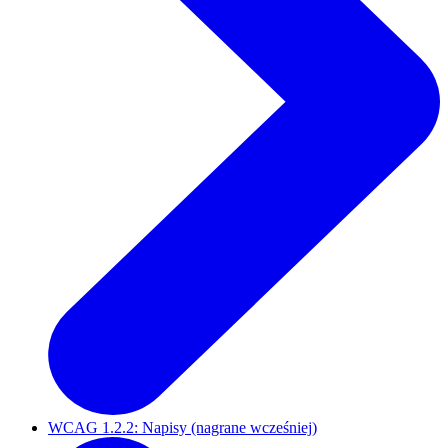
WCAG 1.2.2: Napisy (nagrane wcześniej)