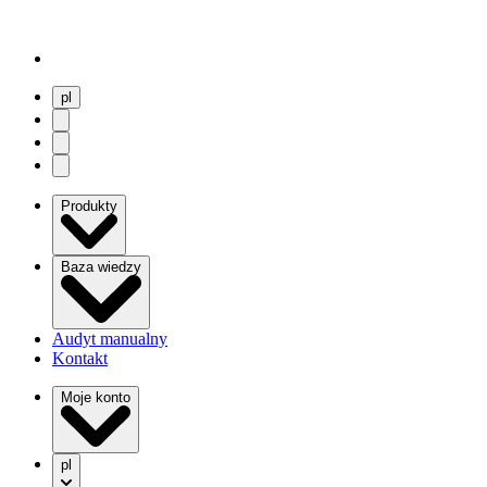
pl
user menu
search
Open menu
Produkty
Baza wiedzy
Audyt manualny
Kontakt
Moje konto
pl