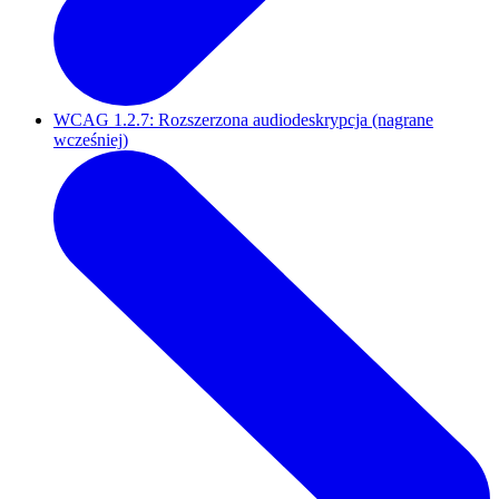
WCAG 1.2.7: Rozszerzona audiodeskrypcja (nagrane
wcześniej)