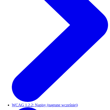
WCAG 1.2.2: Napisy (nagrane wcześniej)