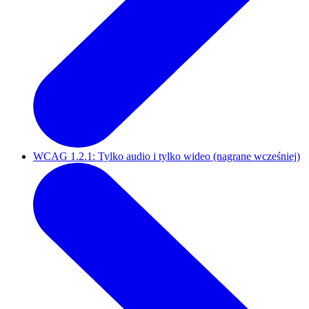
WCAG 1.2.1: Tylko audio i tylko wideo (nagrane wcześniej)