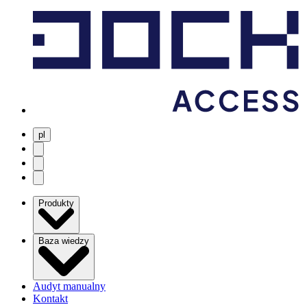
pl
user menu
search
Open menu
Produkty
Baza wiedzy
Audyt manualny
Kontakt