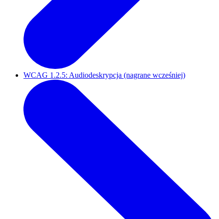
WCAG 1.2.5: Audiodeskrypcja (nagrane wcześniej)