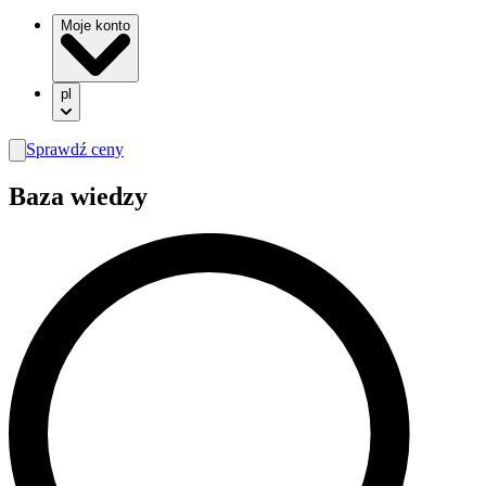
Moje konto
pl
Sprawdź ceny
search
Baza wiedzy