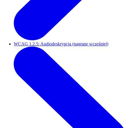
WCAG 1.2.5: Audiodeskrypcja (nagrane wcześniej)