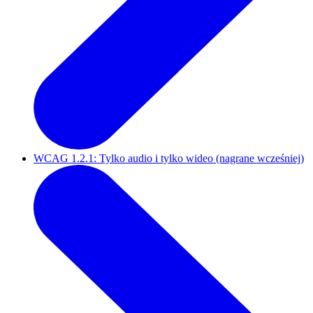
WCAG 1.2.1: Tylko audio i tylko wideo (nagrane wcześniej)