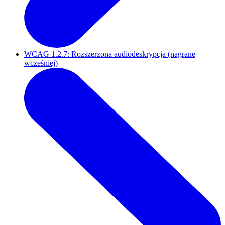
WCAG 1.2.7: Rozszerzona audiodeskrypcja (nagrane
wcześniej)