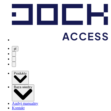
pl
user menu
search
Open menu
Produkty
Baza wiedzy
Audyt manualny
Kontakt