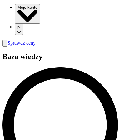
Moje konto
pl
Sprawdź ceny
search
Baza wiedzy