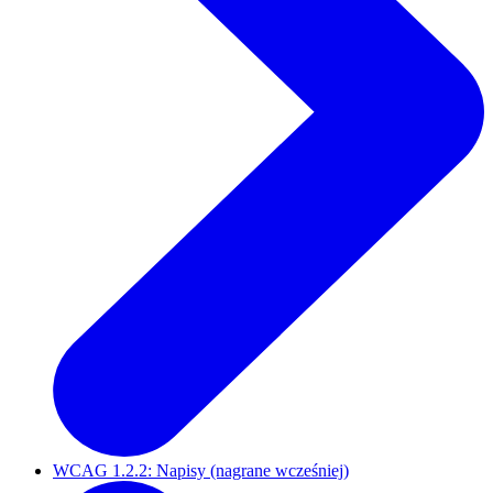
WCAG 1.2.2: Napisy (nagrane wcześniej)