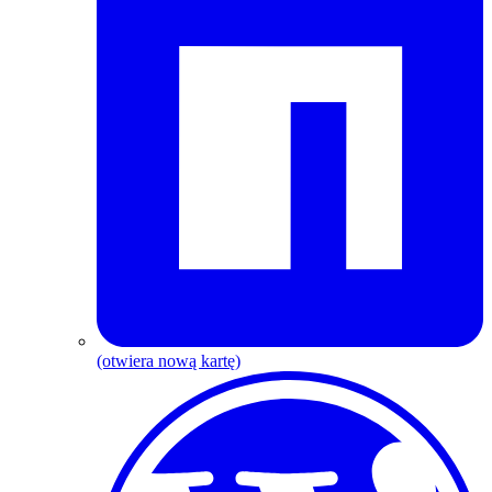
(otwiera nową kartę)
W