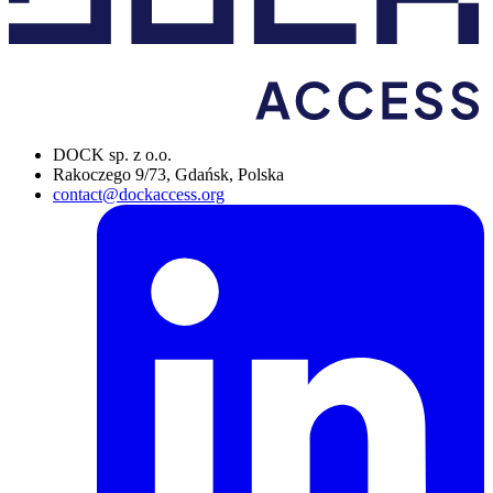
DOCK sp. z o.o.
Rakoczego 9/73, Gdańsk, Polska
contact@dockaccess.org
L