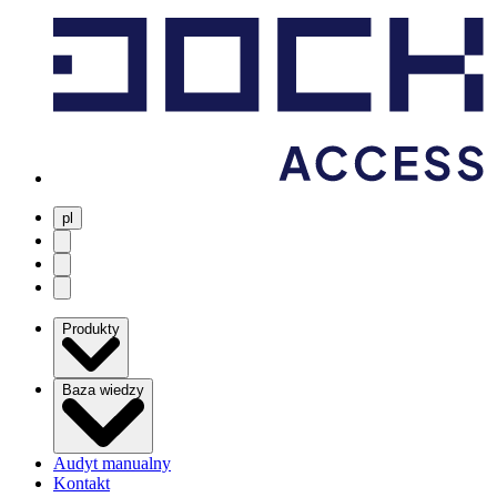
pl
user menu
search
Open menu
Produkty
Baza wiedzy
Audyt manualny
Kontakt