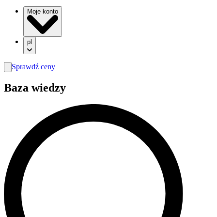
Moje konto
pl
Sprawdź ceny
search
Baza wiedzy