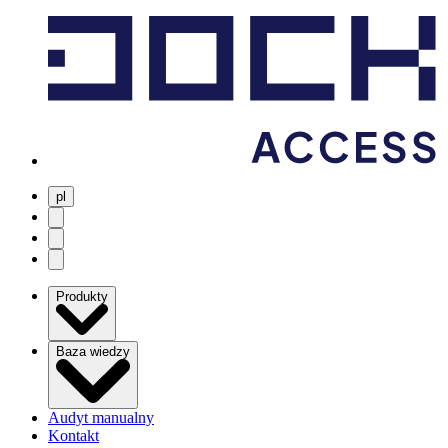
pl
user menu
search
Open menu
Produkty
Baza wiedzy
Audyt manualny
Kontakt