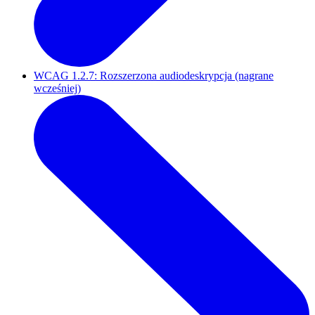
WCAG 1.2.7: Rozszerzona audiodeskrypcja (nagrane
wcześniej)