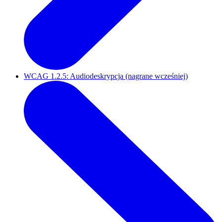
WCAG 1.2.5: Audiodeskrypcja (nagrane wcześniej)