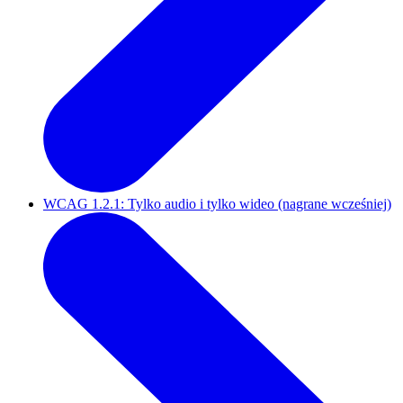
WCAG 1.2.1: Tylko audio i tylko wideo (nagrane wcześniej)