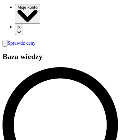
Moje konto
pl
Sprawdź ceny
search
Baza wiedzy