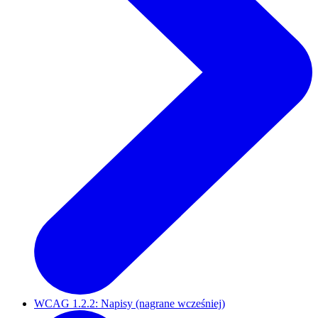
WCAG 1.2.2: Napisy (nagrane wcześniej)