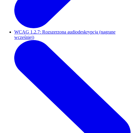
WCAG 1.2.7: Rozszerzona audiodeskrypcja (nagrane
wcześniej)