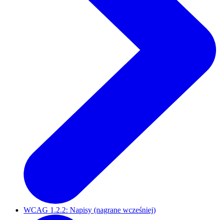
WCAG 1.2.2: Napisy (nagrane wcześniej)