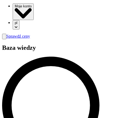
Moje konto
pl
Sprawdź ceny
search
Baza wiedzy