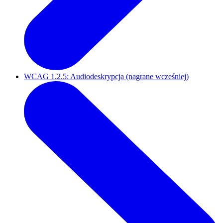
WCAG 1.2.5: Audiodeskrypcja (nagrane wcześniej)