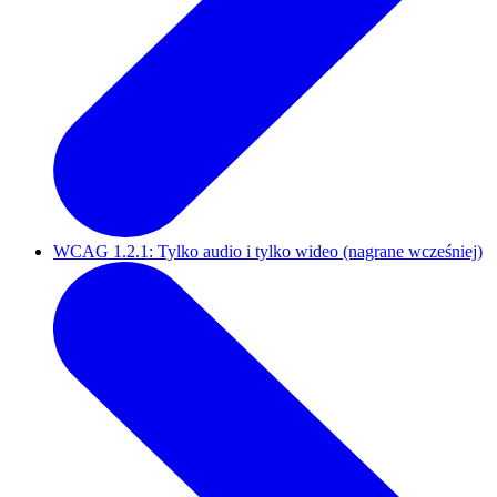
WCAG 1.2.1: Tylko audio i tylko wideo (nagrane wcześniej)