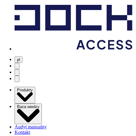
pl
user menu
search
Open menu
Produkty
Baza wiedzy
Audyt manualny
Kontakt