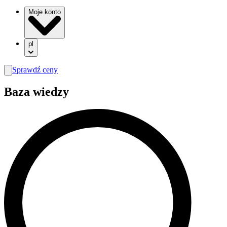
Moje konto
pl
Sprawdź ceny
search
Baza wiedzy