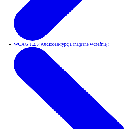
WCAG 1.2.5: Audiodeskrypcja (nagrane wcześniej)