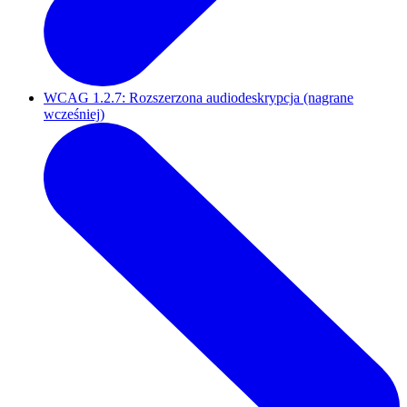
WCAG 1.2.7: Rozszerzona audiodeskrypcja (nagrane
wcześniej)