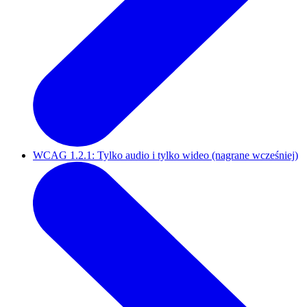
WCAG 1.2.1: Tylko audio i tylko wideo (nagrane wcześniej)