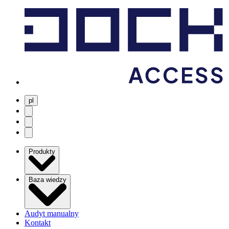
pl
user menu
search
Open menu
Produkty
Baza wiedzy
Audyt manualny
Kontakt