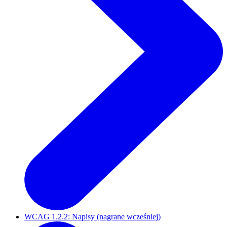
WCAG 1.2.2: Napisy (nagrane wcześniej)