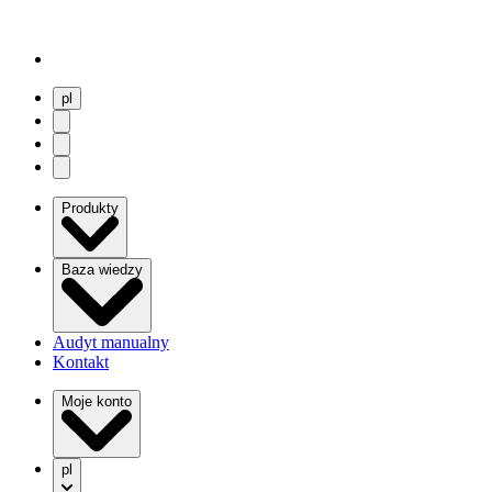
pl
user menu
search
Open menu
Produkty
Baza wiedzy
Audyt manualny
Kontakt
Moje konto
pl