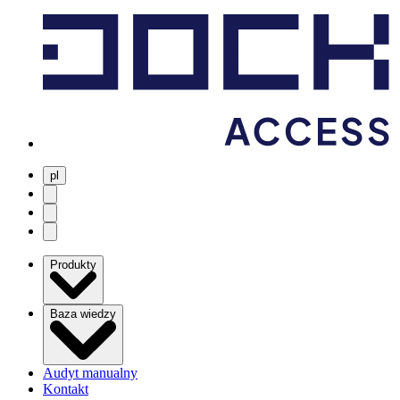
pl
user menu
search
Open menu
Produkty
Baza wiedzy
Audyt manualny
Kontakt