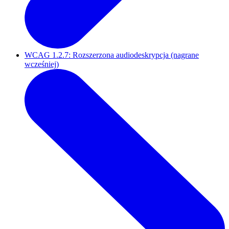
WCAG 1.2.7: Rozszerzona audiodeskrypcja (nagrane
wcześniej)