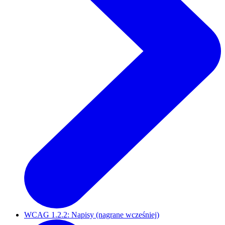
WCAG 1.2.2: Napisy (nagrane wcześniej)