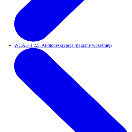
WCAG 1.2.5: Audiodeskrypcja (nagrane wcześniej)