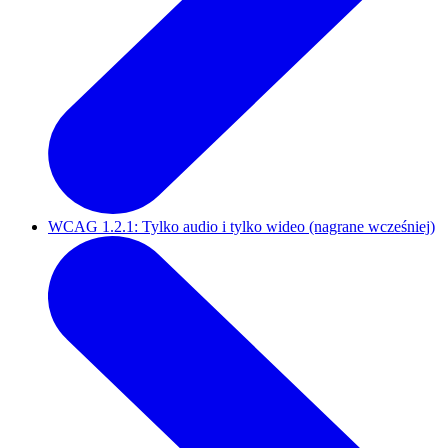
WCAG 1.2.1: Tylko audio i tylko wideo (nagrane wcześniej)