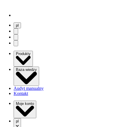
pl
user menu
search
Open menu
Produkty
Baza wiedzy
Audyt manualny
Kontakt
Moje konto
pl