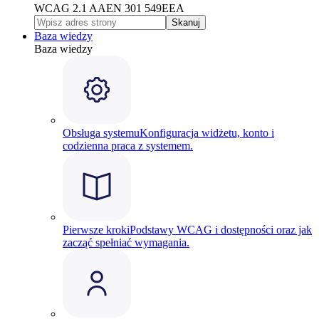
WCAG 2.1 AA
EN 301 549
EEA
Skanuj
Baza wiedzy
Baza wiedzy
Obsługa systemu
Konfiguracja widżetu, konto i
codzienna praca z systemem.
Pierwsze kroki
Podstawy WCAG i dostępności oraz jak
zacząć spełniać wymagania.