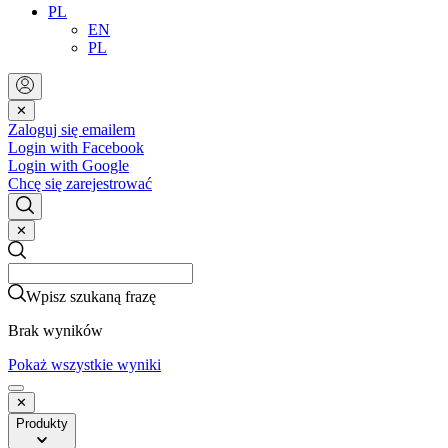
PL
EN
PL
✕
Zaloguj się emailem
Login with Facebook
Login with Google
Chcę się zarejestrować
✕
Search
Search
Wpisz szukaną frazę
Brak wyników
Pokaż wszystkie wyniki
✕
Produkty