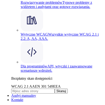
Rozwiązywanie problemów
Typowe problemy z
widżetem i audytami oraz gotowe rozwiązania.
Wytyczne WCAG
Wszystkie wytyczne WCAG 2.1 i
2.2: A, AA, AAA.
Dla programistów
API, wtyczki i zaawansowane
scenariusze wdrożeń.
Bezpłatny skan dostępności
WCAG 2.1 AA
EN 301 549
EEA
Skanuj
Audyt manualny
Kontakt