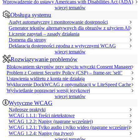
Wprowadzenie do ustawy Americans with Disabilities Act (ADA)
więcej tematów
Obsługa systemu
Audyt automatyczny i monitorowanie dostępności
Generator tekstów alternatywnych dla obrazów z użyciem AI
Liczenie zapytań – zasady działania
Domena dla strony
Deklaracja dostępności zgodna z wytycznymi WCAG
więcej tematów
Rozwiązywanie problemów
Blokowaniem skryptów przy użyciu wtyczki Consent Manager
Problem z Content Security Policy (CSP) – frame-src 'self’
Ustawienia widżetu z konta nie działają
Wykluczenie DockWCAG z optymalizacji w LiteSpeed Cache
Wyświetlanie poprawnej wersji językowej
więcej tematów
Wytyczne WCAG
Najlepsze praktyki
WCAG 1.1.1: Treści nietekstowe
WCAG 1.2.2: Napisy (nagrane wcześniej)
WCAG 1.2.1: Tylko audio i tylko wideo (nagrane wcześniej)
WCAG 1.2.4: Napisy (na żywo)
więcej tematów