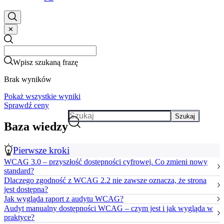
✕
Search
Search
Wpisz szukaną frazę
Brak wyników
Pokaż wszystkie wyniki
Sprawdź ceny
Szukaj
Baza wiedzy
Pierwsze kroki
WCAG 3.0 – przyszłość dostępności cyfrowej. Co zmieni nowy
standard?
Dlaczego zgodność z WCAG 2.2 nie zawsze oznacza, że strona
jest dostępna?
Jak wygląda raport z audytu WCAG?
Audyt manualny dostępności WCAG – czym jest i jak wygląda w
praktyce?