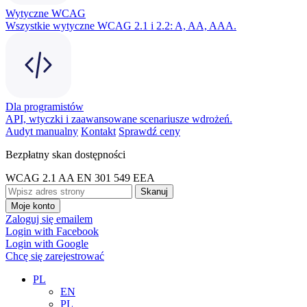
Wytyczne WCAG
Wszystkie wytyczne WCAG 2.1 i 2.2: A, AA, AAA.
Dla programistów
API, wtyczki i zaawansowane scenariusze wdrożeń.
Audyt manualny
Kontakt
Sprawdź ceny
Bezpłatny skan dostępności
WCAG 2.1 AA
EN 301 549
EEA
Skanuj
Moje konto
Zaloguj się emailem
Login with Facebook
Login with Google
Chcę się zarejestrować
PL
EN
PL