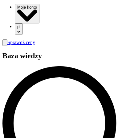
Moje konto
pl
Sprawdź ceny
search
Baza wiedzy