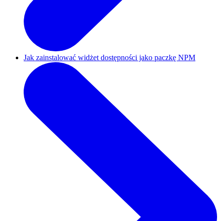
Jak zainstalować widżet dostępności jako paczkę NPM