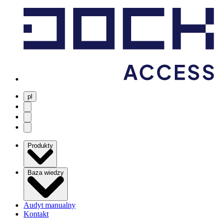
pl
user menu
search
Open menu
Produkty
Baza wiedzy
Audyt manualny
Kontakt