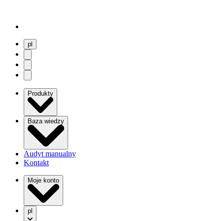
pl
user menu
search
Open menu
Produkty
Baza wiedzy
Audyt manualny
Kontakt
Moje konto
pl