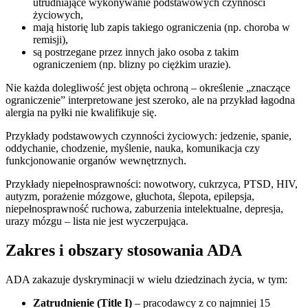
utrudniające wykonywanie podstawowych czynności
życiowych,
mają historię lub zapis takiego ograniczenia (np. choroba w
remisji),
są postrzegane przez innych jako osoba z takim
ograniczeniem (np. blizny po ciężkim urazie).
Nie każda dolegliwość jest objęta ochroną – określenie „znaczące
ograniczenie” interpretowane jest szeroko, ale na przykład łagodna
alergia na pyłki nie kwalifikuje się.
Przykłady podstawowych czynności życiowych: jedzenie, spanie,
oddychanie, chodzenie, myślenie, nauka, komunikacja czy
funkcjonowanie organów wewnętrznych.
Przykłady niepełnosprawności: nowotwory, cukrzyca, PTSD, HIV,
autyzm, porażenie mózgowe, głuchota, ślepota, epilepsja,
niepełnosprawność ruchowa, zaburzenia intelektualne, depresja,
urazy mózgu – lista nie jest wyczerpująca.
Zakres i obszary stosowania ADA
ADA zakazuje dyskryminacji w wielu dziedzinach życia, w tym:
Zatrudnienie (Title I)
– pracodawcy z co najmniej 15