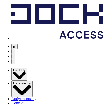
pl
user menu
search
Open menu
Produkty
Baza wiedzy
Audyt manualny
Kontakt