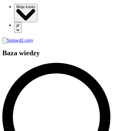
Moje konto
pl
Sprawdź ceny
search
Baza wiedzy