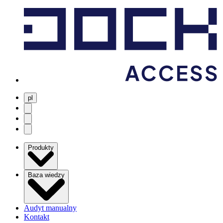
pl
user menu
search
Open menu
Produkty
Baza wiedzy
Audyt manualny
Kontakt