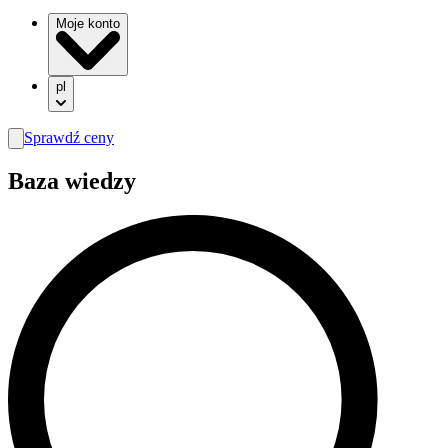
Moje konto
pl
Sprawdź ceny
search
Baza wiedzy