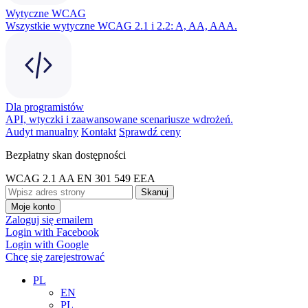
Wytyczne WCAG
Wszystkie wytyczne WCAG 2.1 i 2.2: A, AA, AAA.
Dla programistów
API, wtyczki i zaawansowane scenariusze wdrożeń.
Audyt manualny
Kontakt
Sprawdź ceny
Bezpłatny skan dostępności
WCAG 2.1 AA
EN 301 549
EEA
Skanuj
Moje konto
Zaloguj się emailem
Login with Facebook
Login with Google
Chcę się zarejestrować
PL
EN
PL