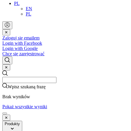
PL
EN
PL
✕
Zaloguj się emailem
Login with Facebook
Login with Google
Chcę się zarejestrować
✕
Search
Search
Wpisz szukaną frazę
Brak wyników
Pokaż wszystkie wyniki
✕
Produkty