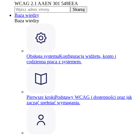
WCAG 2.1 AA
EN 301 549
EEA
Skanuj
Baza wiedzy
Baza wiedzy
Obsługa systemu
Konfiguracja widżetu, konto i
codzienna praca z systemem.
Pierwsze kroki
Podstawy WCAG i dostępności oraz jak
zacząć spełniać wymagania.