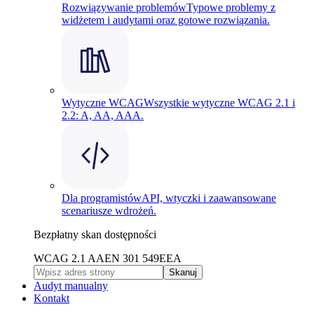
Rozwiązywanie problemów
Typowe problemy z
widżetem i audytami oraz gotowe rozwiązania.
Wytyczne WCAG
Wszystkie wytyczne WCAG 2.1 i
2.2: A, AA, AAA.
Dla programistów
API, wtyczki i zaawansowane
scenariusze wdrożeń.
Bezpłatny skan dostępności
WCAG 2.1 AA
EN 301 549
EEA
Skanuj
Audyt manualny
Kontakt