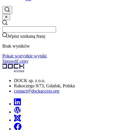
✕
Search
Search
Wpisz szukaną frazę
Brak wyników
Pokaż wszystkie wyniki
Sprawdź ceny
DOCK sp. z o.o.
Rakoczego 9/73, Gdańsk, Polska
contact@dockaccess.org