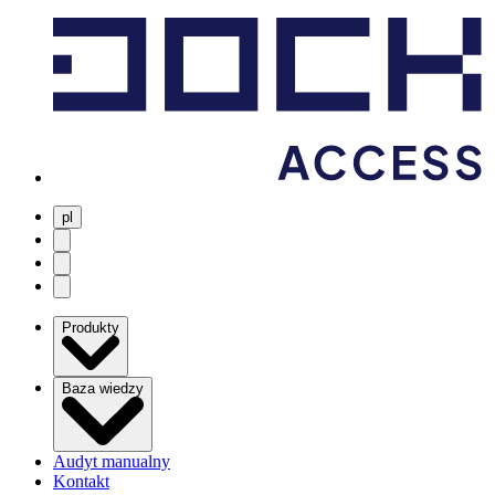
pl
user menu
search
Open menu
Produkty
Baza wiedzy
Audyt manualny
Kontakt